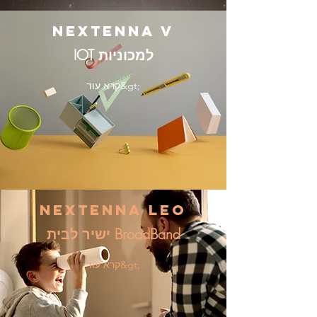
NEXTENNA V
IOT למכוניות
קרא עוד&gt;
NEXTENNA LEO
ישיר לבית BroadBand
קרא עוד&gt;